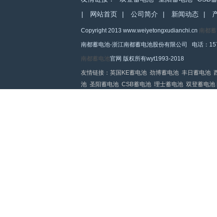
|
网站首页
|
公司简介
|
新闻动态
|
Copyright 2013 www.weiyetongxudianchi.cn
南都蓄
南都蓄电池-浙江南都蓄电池股份有限公司 电话：1571149
南都蓄电池
官网 版权所有wyt1993-2018
友情链接：
英国KE蓄电池
劲博蓄电池
丰日蓄电池
池
圣阳蓄电池
CSB蓄电池
理士蓄电池
双登蓄电池