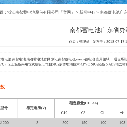
置：
浙江南都蓄电池股份有限公司「官网」
>
新闻中心
> 南都蓄电池广
南都蓄电池广东省办
作者：管理员 发布于：2018-07-17 16
都蓄电池,南都电池,南都蓄电池官网,浙江南都蓄电池,narada蓄电池 应用领域： 通信系
5℃） 2.正极板采用管式极板 3.气相SIO2胶体电池技术 4.PVC-SIO2隔板 5.ABS槽盖材
参数
额定容量(C10 Ah)
池型号
额定电压(V)
C10
C3
C1
长
J-200
2
200
150
100
103