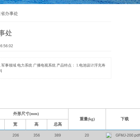
东省办事处
事处
:56:02
统 军事领域 电力系统 广播电视系统 产品特点： 1.电池设计浮充寿
料
外形尺寸(mm)
重量(kg)
下载
宽
高
总高
206
356
389
20
GFMJ-200.pdf